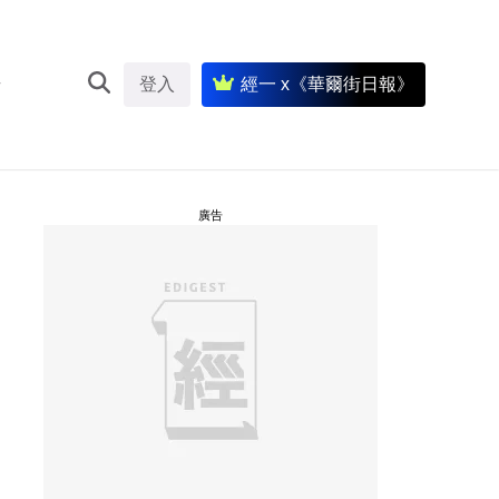
登入
經一 x《華爾街日報》
廣告