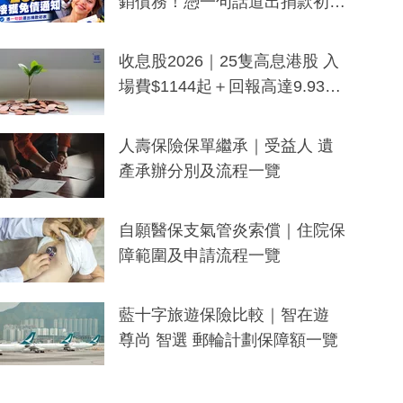
銷債務！憑一句話道出捐款初
衷：加州26萬人接獲免債通知、
一度被誤當詐騙手段
收息股2026｜25隻高息港股 入
場費$1144起＋回報高達9.93
厘！持續更新
人壽保險保單繼承｜受益人 遺
產承辦分別及流程一覽
自願醫保支氣管炎索償｜住院保
障範圍及申請流程一覽
藍十字旅遊保險比較｜智在遊
尊尚 智選 郵輪計劃保障額一覽