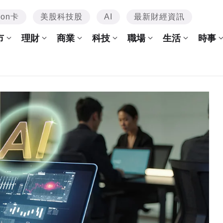
mon卡
美股科技股
AI
最新財經資訊
市
理財
商業
科技
職場
生活
時事