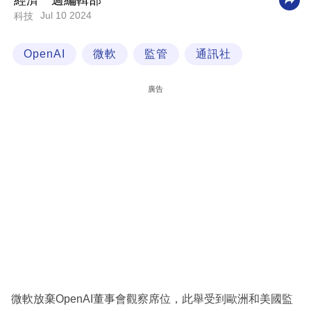
經濟一週編輯部
Jul 10 2024
科技
科
技
OpenAI
微軟
監管
通訊社
職
場
廣告
生
活
時
事
專
欄
訂
閱
專
微軟放棄OpenAI董事會觀察席位，此舉受到歐洲和美國監
區