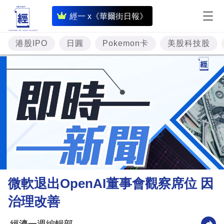
即
經一 x《華爾街日報》
時
財
港股IPO
日圓
Pokemon卡
美股科技股
經
專
題
投
資
樓
市
理
微軟退出OpenAI董事會觀察席位 因
財
治理改善
商
業