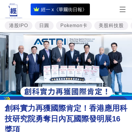
即
經一 x《華爾街日報》
時
財
港股IPO
日圓
Pokemon卡
美股科技股
經
專
題
投
資
樓
市
理
創科實力再獲國際肯定！香港應用科
財
技研究院勇奪日內瓦國際發明展16
商
獎項
業