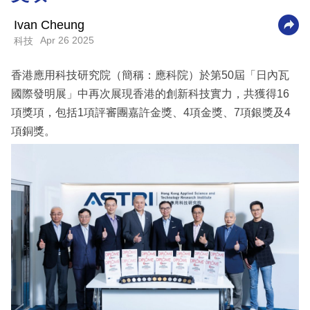
科
Ivan Cheung
技
Apr 26 2025
科技
職
香港應用科技研究院（簡稱：應科院）於第50屆「日內瓦
場
國際發明展」中再次展現香港的創新科技實力，共獲得16
生
項獎項，包括1項評審團嘉許金獎、4項金獎、7項銀獎及4
活
項銅獎。
時
事
專
欄
訂
閱
專
區