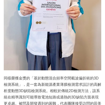
同樣榮獲金獎的「基於動態混合頻率空間載波偏折術的3D
檢測系統」，是一套為新能源產業薄膜檢測需求設計的高解
析度動態3D缺陷檢測系統。相較於傳統2D檢測方法，該系
統在精準識別可能導致電池短路或過熱的3D缺陷方面表現
更卓越。被問及開發遇到的困難，代表團隊接受訪問的田美