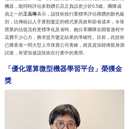
機器，能同時評估多顆鑽石且正負誤差少於0.5級。團隊成
員之一的
王岳琳
表示，該技術按行業標準評估裸鑽的顏色級
別，比傳統以人手逐顆鑒定的模式更高效和節省成本，令珠
寶業的估值流程更標準化及省時。她分享團隊在開發過程中
花費不少心力，務求提升鑒定結果的準確性。目前，此技術
已獲香港一間大型上市珠寶公司青睞，經其資深師傅親身測
試後，有望加速該技術在行業中的應用。
「優化運算微型機器學習平台」榮獲金
獎