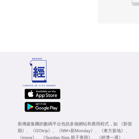
新傳媒集團的數碼平台包括多個網站和應用程式，如
《新假
期》
、
《GOtrip》
、
《NM+新Monday》
、
《東方新地》
、
《more》
、
《Sunday Kiss 親子童萌》
、
《經濟一週》
。