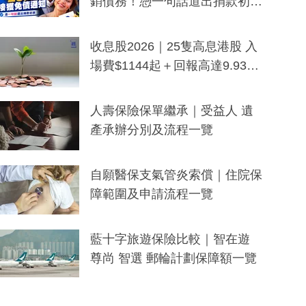
銷債務！憑一句話道出捐款初
衷：加州26萬人接獲免債通知、
一度被誤當詐騙手段
收息股2026｜25隻高息港股 入
場費$1144起＋回報高達9.93
厘！持續更新
人壽保險保單繼承｜受益人 遺
產承辦分別及流程一覽
自願醫保支氣管炎索償｜住院保
障範圍及申請流程一覽
藍十字旅遊保險比較｜智在遊
尊尚 智選 郵輪計劃保障額一覽