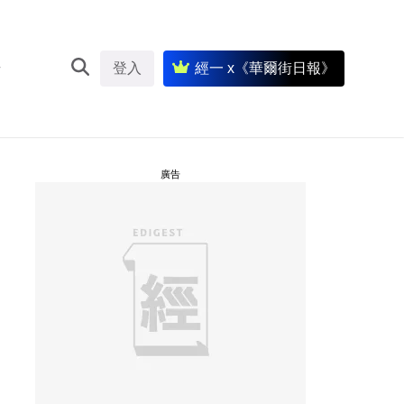
登入
經一 x《華爾街日報》
廣告