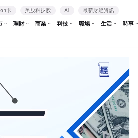
mon卡
美股科技股
AI
最新財經資訊
市
理財
商業
科技
職場
生活
時事