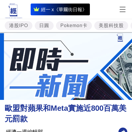
即
經一 x《華爾街日報》
時
財
港股IPO
日圓
Pokemon卡
美股科技股
經
專
題
投
資
樓
市
理
歐盟對蘋果和Meta實施近800百萬美
財
元罰款
商
業