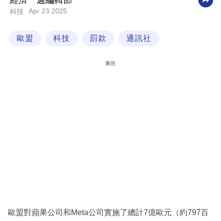
經濟一週編輯部
Apr 23 2025
科技
科
技
歐盟
科技
罰款
通訊社
職
場
廣告
生
活
時
事
專
欄
訂
閱
專
歐盟對蘋果公司和Meta公司實施了總計7億歐元（約797百
區