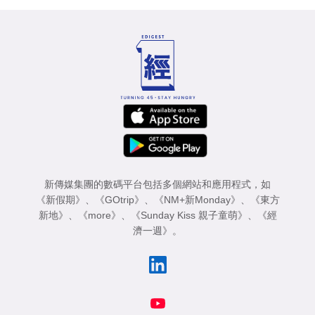
新傳媒集團的數碼平台包括多個網站和應用程式，如
《新假期》
、
《GOtrip》
、
《NM+新Monday》
、
《東方
新地》
、
《more》
、
《Sunday Kiss 親子童萌》
、
《經
濟一週》
。