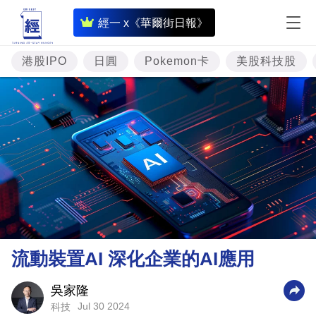
即
經一 x《華爾街日報》
時
財
港股IPO
日圓
Pokemon卡
美股科技股
經
專
題
投
資
樓
市
理
流動裝置AI 深化企業的AI應用
財
商
吳家隆
Jul 30 2024
科技
業