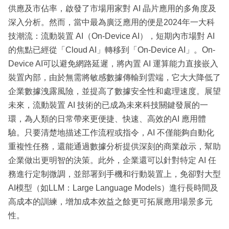
供應及市佔率，啟發了市場用家對 AI 晶片應用的多角度及
深入分析。然而，當中最為廣泛應用的便是2024年一大科
技潮流：流動裝置 AI（On-Device AI），短期內市場對 AI
的焦點已經從「Cloud AI」轉移到「On-Device AI」。On-
Device AI可以避免網路延遲，將內置 AI 運算能力直接嵌入
裝置內部，由於無需將敏感數據傳輸到雲端，它大大降低了
企業數據洩露風險，並提高了數據安全性和處理速度。展望
未來，流動裝置 AI 技術的已成為未來科技關鍵發展的一
環，為人類的日常帶來更便捷、快速、高效的AI 應用體
驗。只要清楚地描述工作流程或指令，AI 不僅能夠自動化
重複性任務，還能通過數據分析提供深刻的商業啟示，幫助
企業做出更明智的決策。此外，企業還可以針對特定 AI 任
務進行定制微調，並部署到手機和行動裝置上，免卻對大型
AI模型（如LLM：Large Language Models）進行長時間及
高成本的訓練，增加成本效益之餘更可拓展應用場景多元
性。