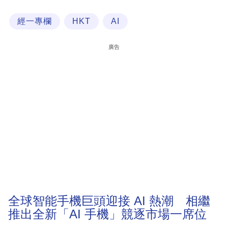
科
經一專欄
HKT
AI
技
職
廣告
場
生
活
時
事
專
欄
訂
閱
全球智能手機巨頭迎接 AI 熱潮 相繼
專
推出全新「AI 手機」競逐市場一席位
區