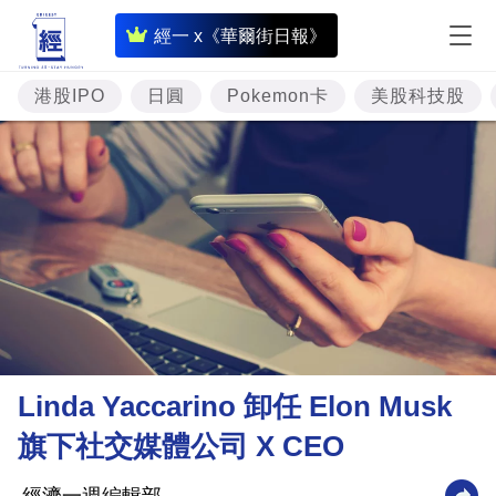
即
經一 x《華爾街日報》
時
財
港股IPO
日圓
Pokemon卡
美股科技股
經
專
題
投
資
樓
市
理
Linda Yaccarino 卸任 Elon Musk
財
旗下社交媒體公司 X CEO
商
業