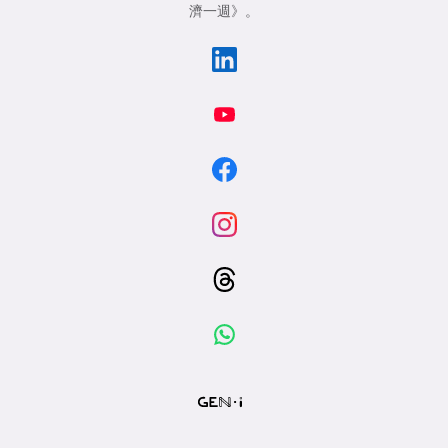
濟一週》
。