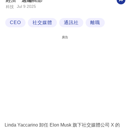
經濟一週編輯部
Jul 9 2025
科技
科
技
CEO
社交媒體
通訊社
離職
職
場
廣告
生
活
時
事
專
欄
訂
閱
專
Linda Yaccarino 卸任 Elon Musk 旗下社交媒體公司 X 的
區