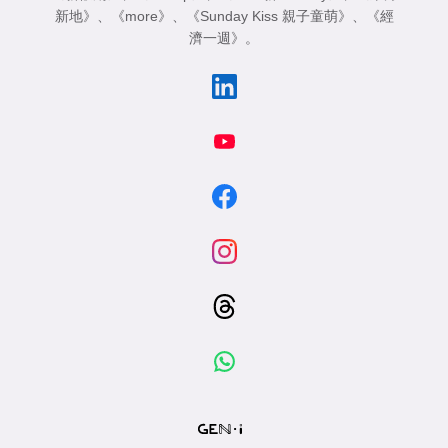
新地》
、
《more》
、
《Sunday Kiss 親子童萌》
、
《經
濟一週》
。