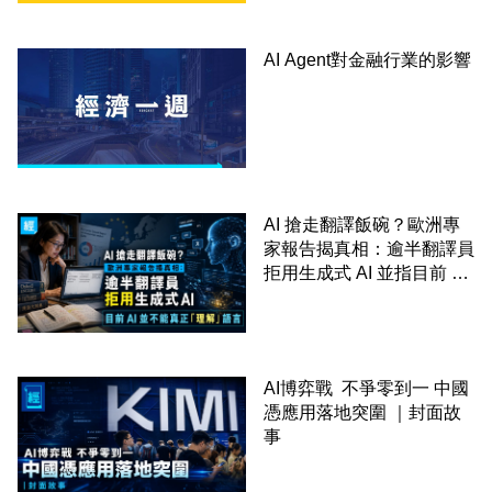
AI Agent對金融行業的影響
AI 搶走翻譯飯碗？歐洲專
家報告揭真相：逾半翻譯員
拒用生成式 AI 並指目前 AI
並不能真正「理解」語言
AI博弈戰 不爭零到一 中國
憑應用落地突圍 ｜封面故
事