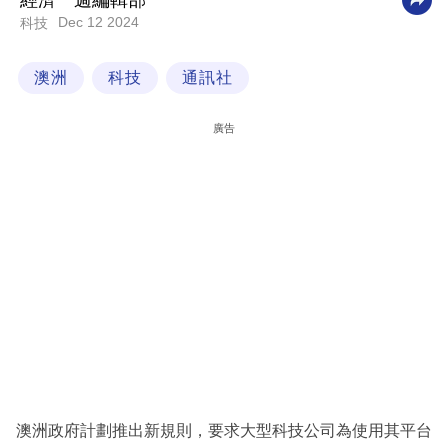
經濟一週編輯部
Dec 12 2024
科技
科
技
澳洲
科技
通訊社
職
場
廣告
生
活
時
事
專
欄
訂
閱
專
澳洲政府計劃推出新規則，要求大型科技公司為使用其平台
區