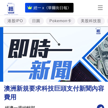
即
經一 x《華爾街日報》
時
財
港股IPO
日圓
Pokemon卡
美股科技股
經
專
題
投
資
樓
市
理
澳洲新規要求科技巨頭支付新聞內容
財
費用
商
業