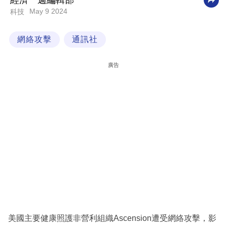
經濟一週編輯部
May 9 2024
科技
科
技
網絡攻擊
通訊社
職
場
廣告
生
活
時
事
專
欄
訂
閱
專
美國主要健康照護非營利組織Ascension遭受網絡攻擊，影
區