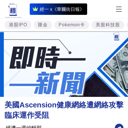
即
經一 x《華爾街日報》
時
財
港股IPO
匯金
Pokemon卡
美股科技股
經
專
題
投
資
樓
市
理
美國Ascension健康網絡遭網絡攻擊
財
臨床運作受阻
商
業