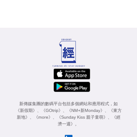
新傳媒集團的數碼平台包括多個網站和應用程式，如
《新假期》
、
《GOtrip》
、
《NM+新Monday》
、
《東方
新地》
、
《more》
、
《Sunday Kiss 親子童萌》
、
《經
濟一週》
。