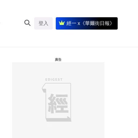
登入
經一 x《華爾街日報》
廣告