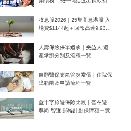
銷債務！憑一句話道出捐款初
衷：加州26萬人接獲免債通知、
一度被誤當詐騙手段
收息股2026｜25隻高息港股 入
場費$1144起＋回報高達9.93
厘！持續更新
人壽保險保單繼承｜受益人 遺
產承辦分別及流程一覽
自願醫保支氣管炎索償｜住院保
障範圍及申請流程一覽
藍十字旅遊保險比較｜智在遊
尊尚 智選 郵輪計劃保障額一覽