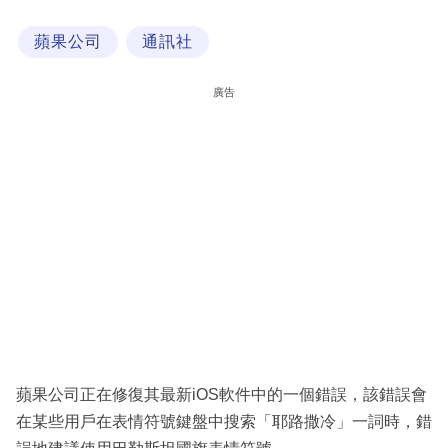
科
蘋果公司
通訊社
技
職
廣告
場
生
活
時
事
專
欄
訂
閱
蘋果公司正在修復其最新iOS軟件中的一個錯誤，該錯誤會
專
在某些用戶在表情符號鍵盤中搜索「耶路撒冷」一詞時，錯
區