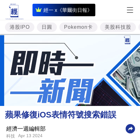
即
經一 x《華爾街日報》
時
財
港股IPO
日圓
Pokemon卡
美股科技股
經
專
題
投
資
樓
市
理
蘋果修復iOS表情符號搜索錯誤
財
商
經濟一週編輯部
Apr 13 2024
科技
業