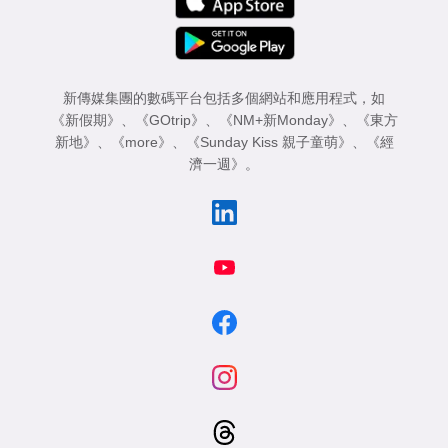
新傳媒集團的數碼平台包括多個網站和應用程式，如
《新假期》
、
《GOtrip》
、
《NM+新Monday》
、
《東方
新地》
、
《more》
、
《Sunday Kiss 親子童萌》
、
《經
濟一週》
。