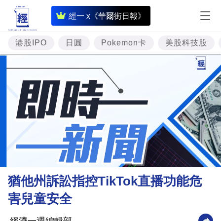
即
經一 x《華爾街日報》
時
財
港股IPO
日圓
Pokemon卡
美股科技股
經
專
題
投
資
樓
市
理
猶他州訴訟指控TikTok直播功能危
財
害兒童安全
商
業