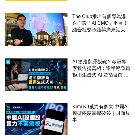
The Club推出首個專為港
企而設「AI CMO」平台！
結合社交聆聽與廣東話大模
型 助中小企數分鐘生成
「貼地」宣傳短片
AI 搶走翻譯飯碗？歐洲專
家報告揭真相：逾半翻譯員
拒用生成式 AI 並指目前 AI
並不能真正「理解」語言
Kimi K3威力有多大 中國AI
模型兩度震撼矽谷｜封面故
事