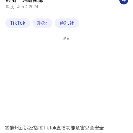
經濟一週編輯部
Jun 4 2024
科技
科
技
TikTok
訴訟
通訊社
職
場
廣告
生
活
時
事
專
欄
訂
閱
專
猶他州新訴訟指控TikTok直播功能危害兒童安全
區