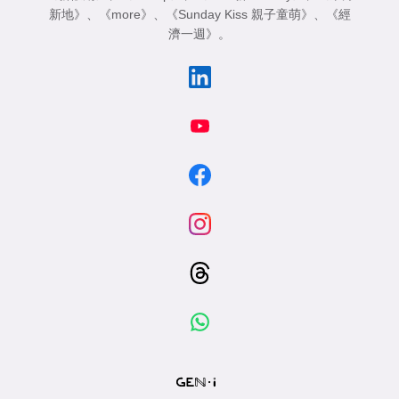
新地》
、
《more》
、
《Sunday Kiss 親子童萌》
、
《經
濟一週》
。