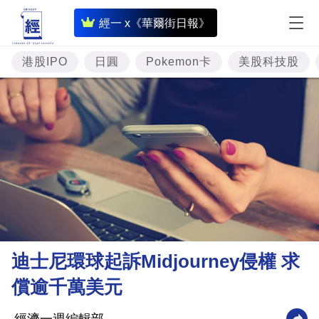
即
經一 x《華爾街日報》
時
財
港股IPO
日圓
Pokemon卡
美股科技股
經
專
題
投
資
樓
市
理
迪士尼環球起訴Midjourney侵權 求
財
償逾千萬美元
商
業