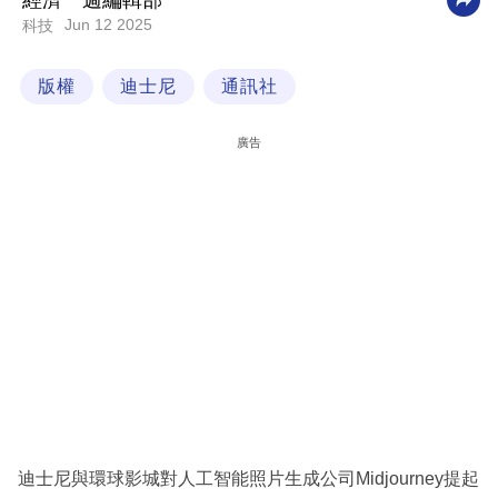
經濟一週編輯部
Jun 12 2025
科技
科
技
版權
迪士尼
通訊社
職
場
廣告
生
活
時
事
專
欄
訂
閱
專
迪士尼與環球影城對人工智能照片生成公司Midjourney提起
區