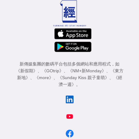
新傳媒集團的數碼平台包括多個網站和應用程式，如
《新假期》
、
《GOtrip》
、
《NM+新Monday》
、
《東方
新地》
、
《more》
、
《Sunday Kiss 親子童萌》
、
《經
濟一週》
。