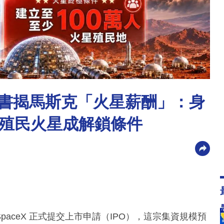
招股書揭馬斯克「火星薪酬」：身
殖民火星成解鎖條件
SpaceX 正式提交上市申請（IPO），這宗集資規模預