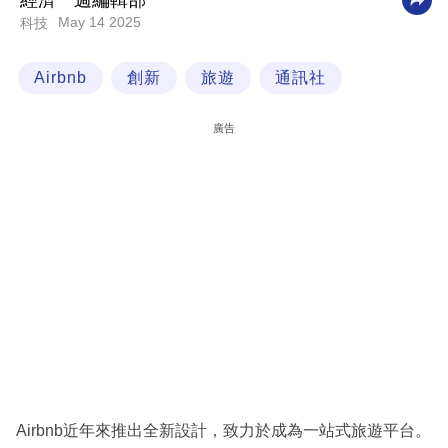
經濟一週編輯部
May 14 2025
科技
科
技
Airbnb
創新
旅遊
通訊社
職
場
廣告
生
活
時
事
專
欄
訂
閱
專
Airbnb近年來推出全新設計，致力於成為一站式旅遊平台。
區