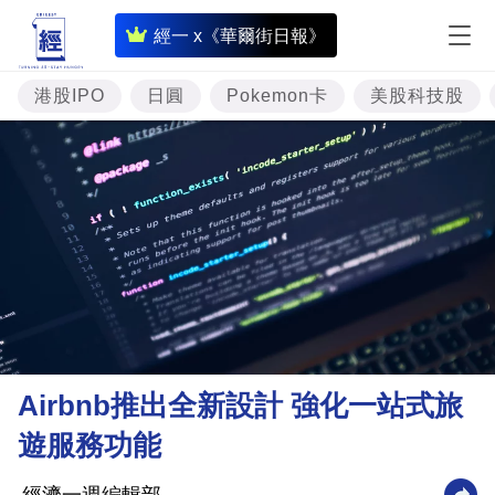
即
經一 x《華爾街日報》
時
財
港股IPO
日圓
Pokemon卡
美股科技股
經
專
題
投
資
樓
市
理
Airbnb推出全新設計 強化一站式旅
財
遊服務功能
商
業