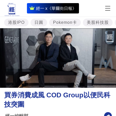
即
經一 x《華爾街日報》
時
財
港股IPO
日圓
Pokemon卡
美股科技股
經
專
題
投
資
樓
市
理
買券消費成風 COD Group以便民科
財
技突圍
商
業