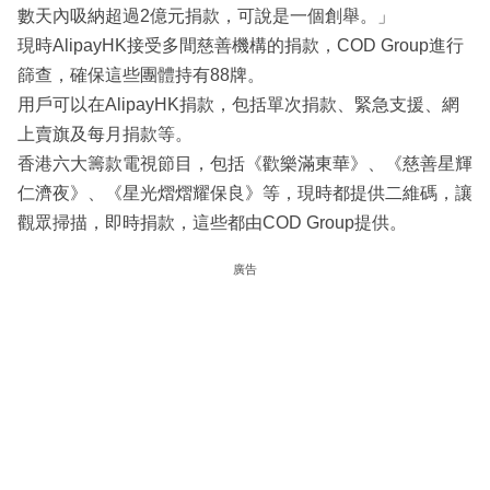
數天內吸納超過2億元捐款，可說是一個創舉。」
現時AlipayHK接受多間慈善機構的捐款，COD Group進行
篩查，確保這些團體持有88牌。
用戶可以在AlipayHK捐款，包括單次捐款、緊急支援、網
上賣旗及每月捐款等。
香港六大籌款電視節目，包括《歡樂滿東華》、《慈善星輝
仁濟夜》、《星光熠熠耀保良》等，現時都提供二維碼，讓
觀眾掃描，即時捐款，這些都由COD Group提供。
廣告