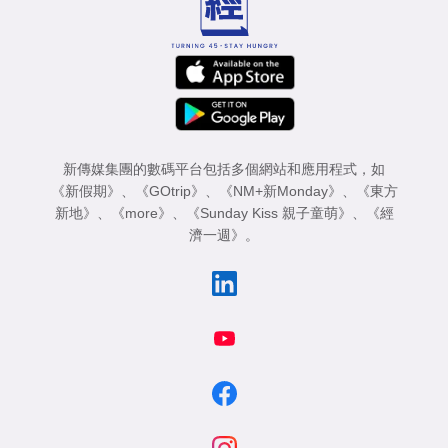
新傳媒集團的數碼平台包括多個網站和應用程式，如
《新假期》
、
《GOtrip》
、
《NM+新Monday》
、
《東方
新地》
、
《more》
、
《Sunday Kiss 親子童萌》
、
《經
濟一週》
。