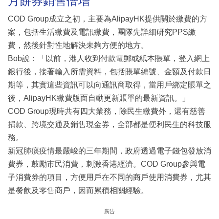
月餅券銷售倍增
COD Group成立之初，主要為AlipayHK提供關於繳費的方
案，包括生活繳費及電訊繳費，團隊先詳細研究PPS繳
費，然後針對性地解決未夠方便的地方。
Bob說：「以前，港人收到付款電郵或紙本賬單，登入網上
銀行後，接著輸入所需資料，包括賬單編號、金額及付款日
期等，其實這些資訊可以向通訊商取得，當用戶綁定賬單之
後，AlipayHK繳費版面自動更新賬單的最新資訊。」
COD Group現時共有四大業務，除民生繳費外，還有慈善
捐款、跨境交通及銷售現金券，全部都是便利民生的科技服
務。
新冠肺痰疫情最嚴峻的三年期間，政府透過電子錢包發放消
費券，鼓勵市民消費，刺激香港經濟。COD Group參與電
子消費券的項目，方便用戶在不同的商戶使用消費券，尤其
是餐飲及零售商戶，因而累積相關經驗。
廣告