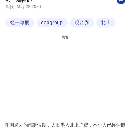
經一編輯部
May 29 2026
科技
科
技
經一專欄
codgroup
現金券
北上
職
場
廣告
生
活
時
事
專
欄
訂
閱
專
剛剛過去的佛誕假期，大批港人北上消費，不少人已經習慣
區