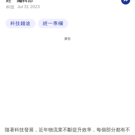
經一編輯部
Jul 31 2023
科技
科
技
科技錢途
經一專欄
職
場
廣告
生
活
時
事
專
欄
訂
閱
專
隨著科技發展，近年物流業不斷提升效率，每個部分都有不
區