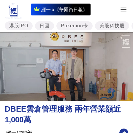
即
經一 x《華爾街日報》
時
財
港股IPO
日圓
Pokemon卡
美股科技股
經
專
題
投
資
樓
市
理
DBEE雲倉管理服務 兩年營業額近
財
1,000萬
商
業