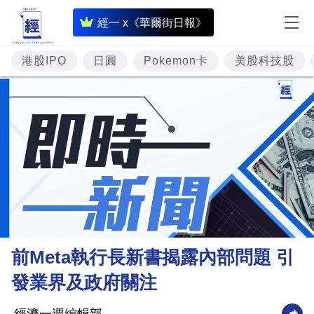
即
經一 x《華爾街日報》
時
財
港股IPO
日圓
Pokemon卡
美股科技股
經
專
題
投
資
樓
市
理
前Meta執行長新書揭露內部問題 引
財
發業界及政府關注
商
業