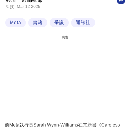
經濟一週編輯部
Mar 12 2025
科技
科
技
Meta
書籍
爭議
通訊社
職
場
廣告
生
活
時
事
專
欄
訂
閱
專
前Meta執行長Sarah Wynn-Williams在其新書《Careless
區