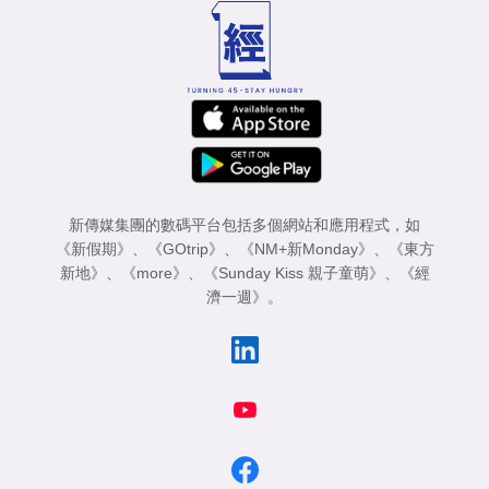
新傳媒集團的數碼平台包括多個網站和應用程式，如
《新假期》
、
《GOtrip》
、
《NM+新Monday》
、
《東方
新地》
、
《more》
、
《Sunday Kiss 親子童萌》
、
《經
濟一週》
。