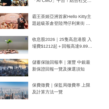
「AI CMO」平台！結合社交聆
聽與廣東話大模型 助中小企數
分鐘生成「貼地」宣傳短片
霸王茶姬亞洲首家Hello Kitty主
題超級茶倉登陸灣仔利東街 推
出首創「伯爵紅茶色」Hello Kitt
y及香港限定特調系列
收息股2026｜25隻高息港股 入
場費$1212起＋回報高達9.89
厘！持續更新
儲蓄保險回報率｜滙豐 中銀最
新保證回報一覽及揀選須知
保費徵費｜保監局徵費率 上限
及計算方法一覽