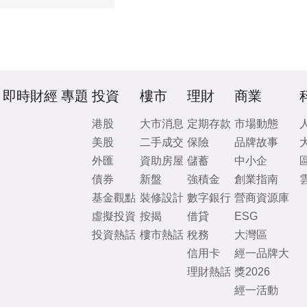
即時財經
專題
投資
樓市
理財
商業
港股
大市消息
定期存款
市場動態
美股
二手成交
保險
品牌故事
外匯
資助房屋
儲蓄
中小企
債券
新盤
強積金
創業指南
基金觀點
裝修設計
數字銀行
營商資源庫
虛擬投資
按揭
借貸
ESG
投資熱話
樓市熱話
稅務
大灣區
信用卡
經一品牌大
理財熱話
獎2026
經一活動