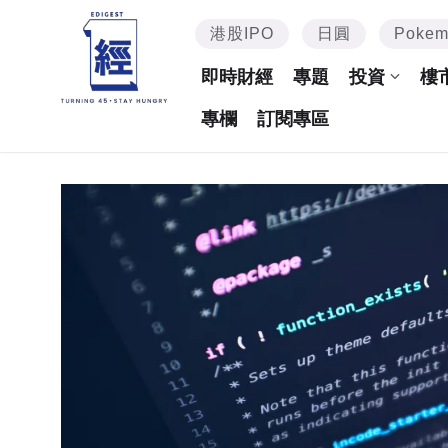
港股IPO
日圓
Poke
即時財經
專題
投資
樓
專欄
訂閱專區