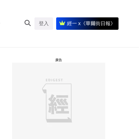
登入
經一 x《華爾街日報》
廣告