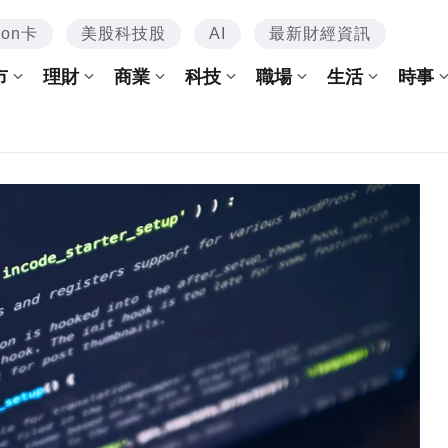
mon卡
美股科技股
AI
最新財經資訊
市
理財
商業
科技
職場
生活
時事