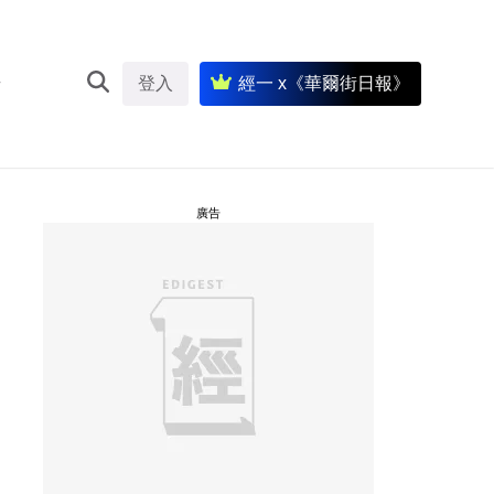
登入
經一 x《華爾街日報》
廣告