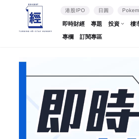
港股IPO
日圓
Poke
即時財經
專題
投資
樓
專欄
訂閱專區