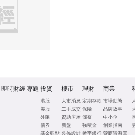
即時財經
專題
投資
樓市
理財
商業
港股
大市消息
定期存款
市場動態
美股
二手成交
保險
品牌故事
外匯
資助房屋
儲蓄
中小企
債券
新盤
強積金
創業指南
基金觀點
裝修設計
數字銀行
營商資源庫