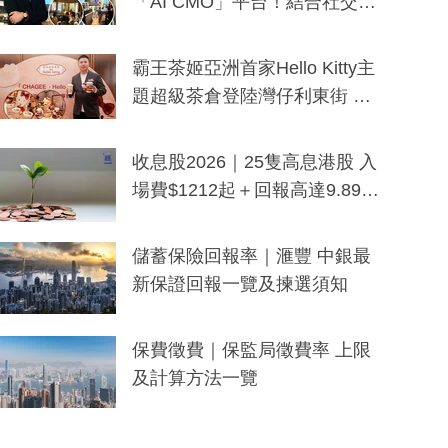
「AI CMO」平台！結合社交聆
聽與廣東話大模型 助中小企數
分鐘生成「貼地」宣傳短片
霸王茶姬亞洲首家Hello Kitty主
題超級茶倉登陸灣仔利東街 推
出首創「伯爵紅茶色」Hello Kitt
y及香港限定特調系列
收息股2026｜25隻高息港股 入
場費$1212起＋回報高達9.89
厘！持續更新
儲蓄保險回報率｜滙豐 中銀最
新保證回報一覽及揀選須知
保費徵費｜保監局徵費率 上限
及計算方法一覽