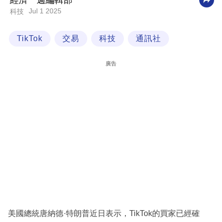
經濟一週編輯部
Jul 1 2025
科技
科
技
TikTok
交易
科技
通訊社
職
場
廣告
生
活
時
事
專
欄
訂
閱
專
美國總統唐納德·特朗普近日表示，TikTok的買家已經確
區