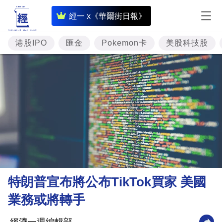
即
經一 x《華爾街日報》
時
財
港股IPO
匯金
Pokemon卡
美股科技股
經
專
題
投
資
樓
市
理
特朗普宣布將公布TikTok買家 美國
財
業務或將轉手
商
業