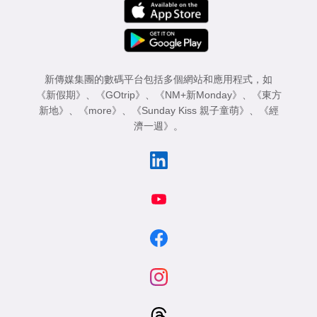
新傳媒集團的數碼平台包括多個網站和應用程式，如
《新假期》
、
《GOtrip》
、
《NM+新Monday》
、
《東方
新地》
、
《more》
、
《Sunday Kiss 親子童萌》
、
《經
濟一週》
。