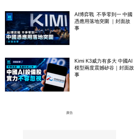
AI博弈戰 不爭零到一 中國
憑應用落地突圍 ｜封面故
事
Kimi K3威力有多大 中國AI
模型兩度震撼矽谷｜封面故
事
廣告