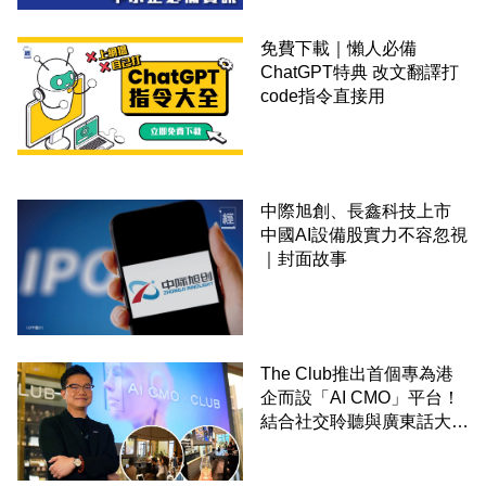
免費下載｜懶人必備
ChatGPT特典 改文翻譯打
code指令直接用
中際旭創、長鑫科技上市
中國AI設備股實力不容忽視
｜封面故事
The Club推出首個專為港
企而設「AI CMO」平台！
結合社交聆聽與廣東話大模
型 助中小企數分鐘生成
「貼地」宣傳短片