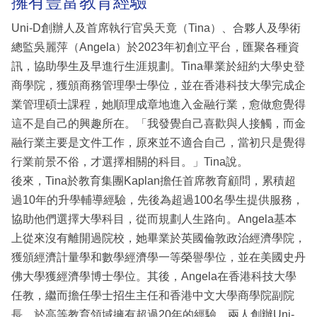
擁有豐富教育經驗
Uni-D創辦人及首席執行官吳天竟（Tina）、合夥人及學術
總監吳麗萍（Angela）於2023年初創立平台，匯聚各種資
訊，協助學生及早進行生涯規劃。Tina畢業於紐約大學史登
商學院，獲頒商務管理學士學位，並在香港科技大學完成企
業管理碩士課程，她順理成章地進入金融行業，愈做愈覺得
這不是自己的興趣所在。「我發覺自己喜歡與人接觸，而金
融行業主要是文件工作，原來並不適合自己，當初只是覺得
行業前景不俗，才選擇相關的科目。」Tina說。
後來，Tina於教育集團Kaplan擔任首席教育顧問，累積超
過10年的升學輔導經驗，先後為超過100名學生提供服務，
協助他們選擇大學科目，從而規劃人生路向。Angela基本
上從來沒有離開過院校，她畢業於英國倫敦政治經濟學院，
獲頒經濟計量學和數學經濟學一等榮譽學位，並在美國史丹
佛大學獲經濟學博士學位。其後，Angela在香港科技大學
任教，繼而擔任學士招生主任和香港中文大學商學院副院
長，於高等教育領域擁有超過20年的經驗。兩人創辦Uni-