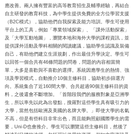
應改善。兩人擁有豐富的高等教育招生及輔導經驗，再結合
自主研發的教育科技，為中學生提供免費的全方位學習支援
（B2C模式），協助他們自我探索及能力培訓。學生可使用
平台上的工具，例如「專業領域探索」、「課外活動探索」
及「大學互動地圖」，瀏覽本地和海外大學的課程資訊，並
提供課外活動及學科相關的閱讀建議，協助學生認識及裝備
自己，有助他們建立生涯規劃，作出最佳升學決定。學生可
以回答一個合共有46條問題的問卷，問題的內容相當簡
單，大多是喜歡與不喜歡的選擇。系統因應學生的熱情、強
項及學習模式，自動推介10個主修科目，協助初步篩選方
向。系統集合了近160間大學、合共超過90個主修科目的資
料，之後還會不斷增加。「首階段我們的服務對象是亞洲學
生，所以率先以此為出發點，搜羅對這些學生具有吸引力的
大學，當然包括歐洲及美國的名牌大學。」即使大學的名氣
不高，但是有些科目非常出色，而且能夠照顧國際學生的需
要，Uni-D也會推介。學生可以瀏覽這些主修科目，然後了