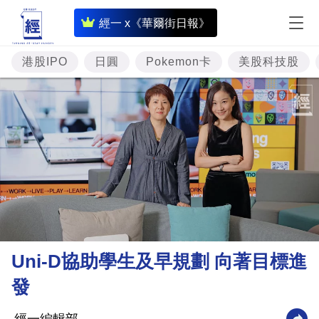
即
經一 x《華爾街日報》
時
財
港股IPO
日圓
Pokemon卡
美股科技股
經
專
題
投
資
樓
市
理
Uni-D協助學生及早規劃 向著目標進
財
發
商
業