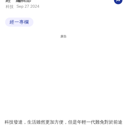
經一編輯部
Sep 27 2024
科技
科
技
經一專欄
職
場
廣告
生
活
時
事
專
欄
訂
閱
專
科技發達，生活雖然更加方便，但是年輕一代難免對於前途
區