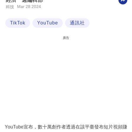
經濟一週編輯部
Mar 28 2024
科技
科
技
TikTok
YouTube
通訊社
職
場
廣告
生
活
時
事
專
欄
訂
閱
專
YouTube宣布，數十萬創作者透過在該平臺發布短片視頻賺
區