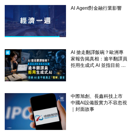
AI Agent對金融行業影響
AI 搶走翻譯飯碗？歐洲專
家報告揭真相：逾半翻譯員
拒用生成式 AI 並指目前 AI
並不能真正「理解」語言
中際旭創、長鑫科技上市
中國AI設備股實力不容忽視
｜封面故事