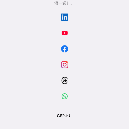
濟一週》
。