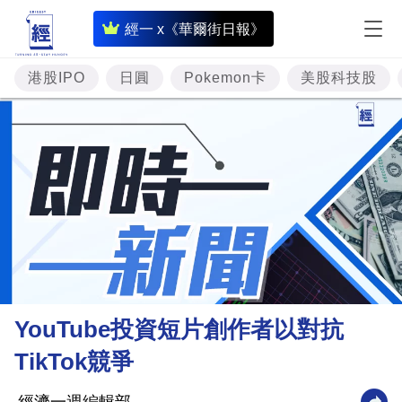
即
經一 x《華爾街日報》
時
財
港股IPO
日圓
Pokemon卡
美股科技股
經
專
題
投
資
樓
市
理
YouTube投資短片創作者以對抗
財
TikTok競爭
商
業