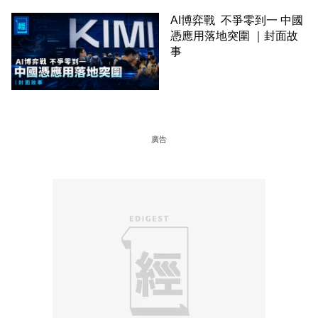
AI博弈戰 不爭零到一 中國
憑應用落地突圍 ｜封面故
事
廣告