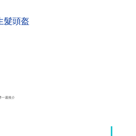
生髮頭盔
濟一週推介