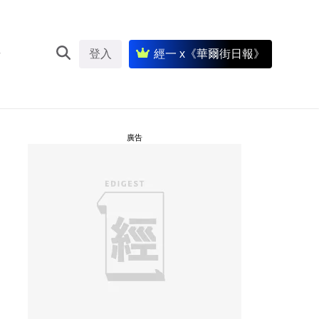
登入
經一 x《華爾街日報》
廣告