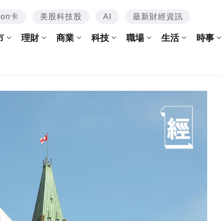
mon卡
美股科技股
AI
最新財經資訊
市
理財
商業
科技
職場
生活
時事