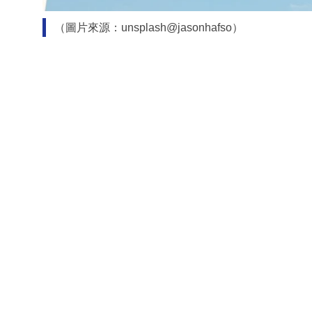
（圖片來源：unsplash@jasonhafso）