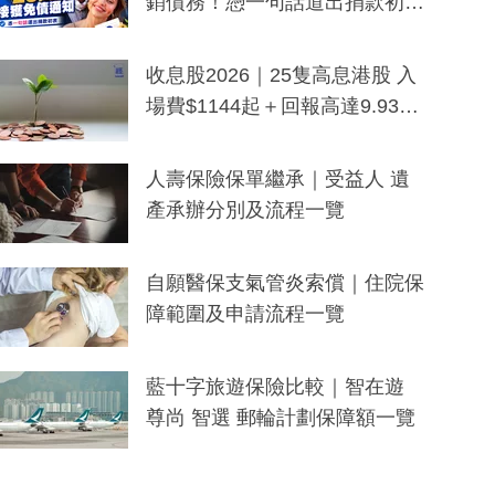
銷債務！憑一句話道出捐款初
衷：加州26萬人接獲免債通知、
一度被誤當詐騙手段
收息股2026｜25隻高息港股 入
場費$1144起＋回報高達9.93
厘！持續更新
人壽保險保單繼承｜受益人 遺
產承辦分別及流程一覽
自願醫保支氣管炎索償｜住院保
障範圍及申請流程一覽
藍十字旅遊保險比較｜智在遊
尊尚 智選 郵輪計劃保障額一覽