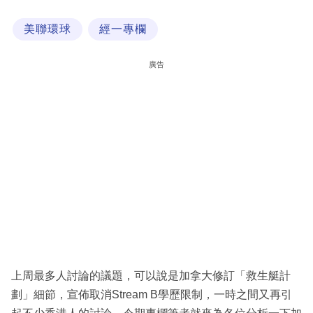
科
美聯環球
經一專欄
技
職
廣告
場
生
活
時
事
專
欄
訂
閱
上周最多人討論的議題，可以說是加拿大修訂「救生艇計
專
劃」細節，宣佈取消Stream B學歷限制，一時之間又再引
區