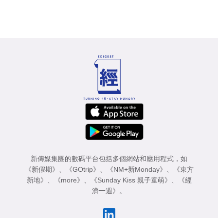
新傳媒集團的數碼平台包括多個網站和應用程式，如
《新假期》
、
《GOtrip》
、
《NM+新Monday》
、
《東方
新地》
、
《more》
、
《Sunday Kiss 親子童萌》
、
《經
濟一週》
。