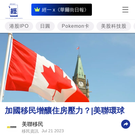
即
經一 x《華爾街日報》
時
財
港股IPO
日圓
Pokemon卡
美股科技股
經
專
題
投
資
樓
市
理
加國移民增釀住房壓力？|美聯環球
財
商
美聯移民
Jul 21 2023
移民資訊
業