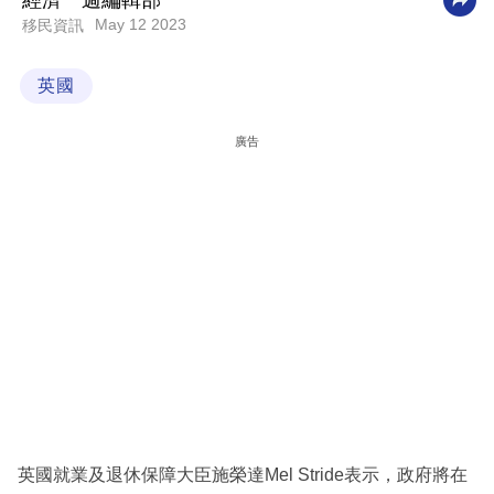
經濟一週編輯部
May 12 2023
移民資訊
科
技
英國
職
場
廣告
生
活
時
事
專
欄
訂
閱
專
英國就業及退休保障大臣施榮達Mel Stride表示，政府將在
區