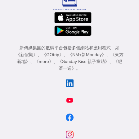
新傳媒集團的數碼平台包括多個網站和應用程式，如
《新假期》
、
《GOtrip》
、
《NM+新Monday》
、
《東方
新地》
、
《more》
、
《Sunday Kiss 親子童萌》
、
《經
濟一週》
。