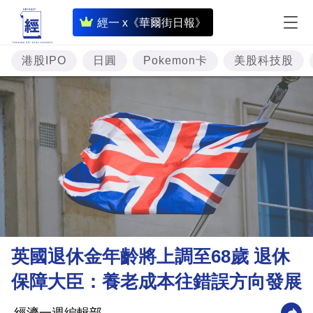
即
經一 x《華爾街日報》
時
財
港股IPO
日圓
Pokemon卡
美股科技股
經
專
題
投
資
樓
市
理
英國退休金年齡將上調至68歲 退休
財
保障大臣：養老成本往錯誤方向發展
商
業