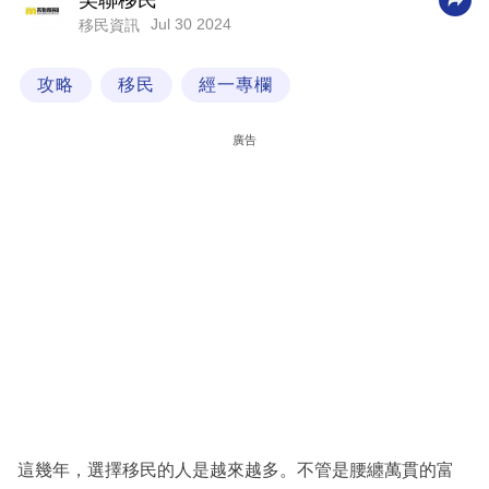
美聯移民
Jul 30 2024
移民資訊
科
技
攻略
移民
經一專欄
職
場
廣告
生
活
時
事
專
欄
訂
閱
專
這幾年，選擇移民的人是越來越多。不管是腰纏萬貫的富
區