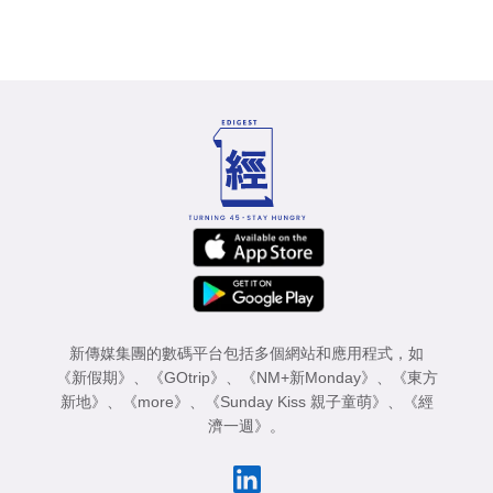
新傳媒集團的數碼平台包括多個網站和應用程式，如
《新假期》
、
《GOtrip》
、
《NM+新Monday》
、
《東方
新地》
、
《more》
、
《Sunday Kiss 親子童萌》
、
《經
濟一週》
。