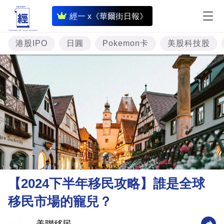
即
經一 x《華爾街日報》
時
財
港股IPO
日圓
Pokemon卡
美股科技股
經
專
題
投
資
樓
市
理
【2024下半年移民攻略】誰是全球
財
移民市場的寵兒？
商
業