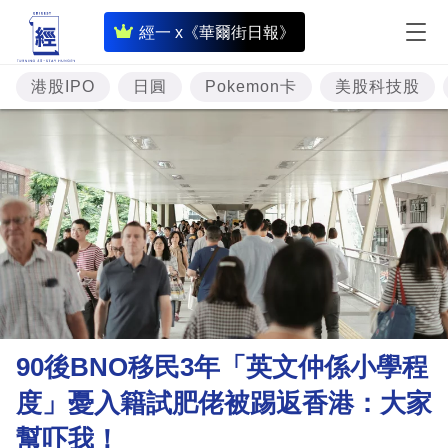
即
經一 x《華爾街日報》
時
財
港股IPO
日圓
Pokemon卡
美股科技股
經
專
題
投
資
樓
市
理
90後BNO移民3年「英文仲係小學程
財
度」憂入籍試肥佬被踢返香港：大家
商
幫吓我！
業