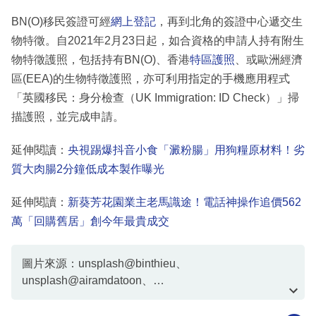
BN(O)移民簽證可經
網上登記
，再到北角的簽證中心遞交生
物特徵。自2021年2月23日起，如合資格的申請人持有附生
物特徵護照，包括持有BN(O)、香港
特區護照
、或歐洲經濟
區(EEA)的生物特徵護照，亦可利用指定的手機應用程式
「英國移民：身分檢查（UK Immigration: ID Check）」掃
描護照，並完成申請。
延伸閱讀：
央視踢爆抖音小食「澱粉腸」用狗糧原材料！劣
質大肉腸2分鐘低成本製作曝光
延伸閱讀：
新葵芳花園業主老馬識途！電話神操作追價562
萬「回購舊居」創今年最貴成交
圖片來源：unsplash@binthieu、
unsplash@airamdatoon、
FB@unsplash@airamdatoon