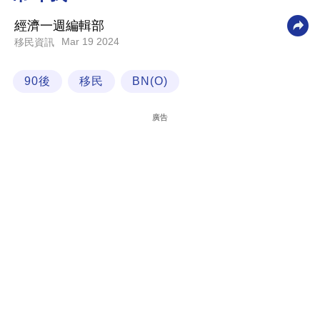
科
經濟一週編輯部
技
Mar 19 2024
移民資訊
職
90後
移民
BN(O)
場
生
廣告
活
時
事
專
欄
訂
閱
專
區