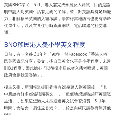
英國BNO移民「5+1」港人需完成永居及入籍試，目的是證
明申請人對英國生活有足夠的了解，並且對英語具有足夠能
力。相關移民英國的入籍考試，學習好當地語言也更有助於
住屋生活，以及衣食住行時查詢網站、電話聯絡的社交溝
通。
BNO移民港人憂小學英文程度
日前，有一名移英3年的「90後」於Facebook「香港人移
民英國資訊分享」發文，指自己英文水平是小學程度，未達
到B1程度，因此擔心「以後攞永居或者入籍考唔過，英國
政府會踢我回香港」。
樓主又指，新聞報道提到香港有20幾萬人到英國後，「其
中應該有好多都係唔識英文」，「但佢地想過嚟試吓英國嘅
生活」，如果這些港人未能通過英文試會否浪費「5+1年」
時間，會唔會「焗住返香港？」，於是向網民請教有無其他
辦法。