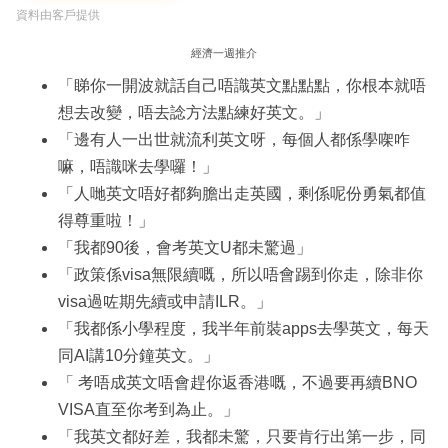
資料由客戶提供
經濟一週推介
「睇你一開波就話自己唔識英文點點點，你根本就唔
想去改變，唔去諗方法點練好英文。」
「邊有人一出世就流利英文呀，每個人都係學㗎咋
嘛，唔識咪去學囉！」
「人哋英文唔好都夠膽出走英國，剩係呢份勇氣都值
得尊重啦！」
「我都90後，會考英文U都未驚過」
「政策係visa無限續嘅，所以唔會踢到你走，除非你
visa過咗期先續或申請ILR。」
「我都係小學程度，我半年前裝apps去學英文，每天
同AI講10分鐘英文。」
「 考唔成英文唔會趕你返香港嘅，不過要再續BNO
VISA直至你考到為止。」
「我英文都好差，我都未驚，只要肯行出第一步，同