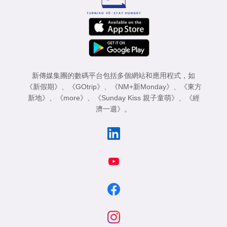
新傳媒集團的數碼平台包括多個網站和應用程式，如
《新假期》
、
《GOtrip》
、
《NM+新Monday》
、
《東方
新地》
、
《more》
、
《Sunday Kiss 親子童萌》
、
《經
濟一週》
。