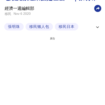
科
經濟一週編輯部
技
Nov 6 2020
移民
職
張明珠
移民懶人包
移民日本
場
經一專欄
生
廣告
活
時
事
專
欄
訂
閱
專
區