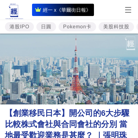
即
經一 x《華爾街日報》
時
財
港股IPO
日圓
Pokemon卡
美股科技股
經
專
題
投
資
樓
市
理
【創業移民日本】開公司的6大步驟
財
比較株式會社與合同會社的分別 當
商
地最受歡迎業務是甚麼？ ｜張明珠
業