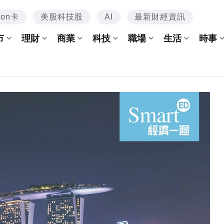
mon卡
美股科技股
AI
最新財經資訊
市
理財
商業
科技
職場
生活
時事