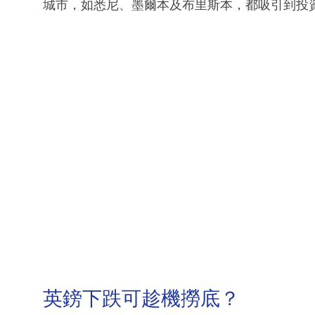
城市，如悉尼、墨爾本及布里斯本，都吸引到投
英鎊下跌可趁機撈底？