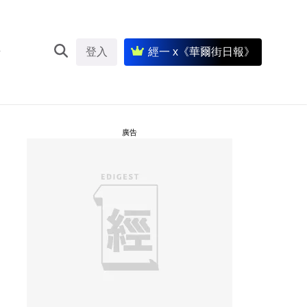
登入
經一 x《華爾街日報》
廣告