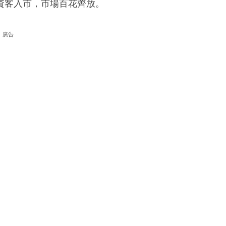
資客入市，市場百花齊放。
廣告