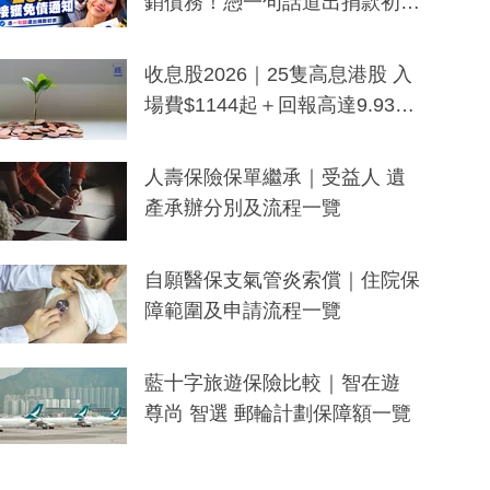
銷債務！憑一句話道出捐款初
衷：加州26萬人接獲免債通知、
一度被誤當詐騙手段
收息股2026｜25隻高息港股 入
場費$1144起＋回報高達9.93
厘！持續更新
人壽保險保單繼承｜受益人 遺
產承辦分別及流程一覽
自願醫保支氣管炎索償｜住院保
障範圍及申請流程一覽
藍十字旅遊保險比較｜智在遊
尊尚 智選 郵輪計劃保障額一覽