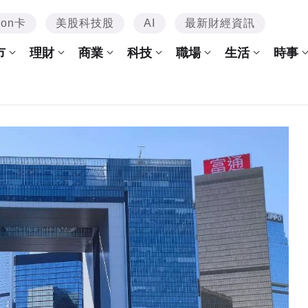
mon卡
美股科技股
AI
最新財經資訊
市
理財
商業
科技
職場
生活
時事