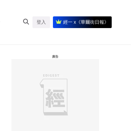
登入
經一 x《華爾街日報》
廣告