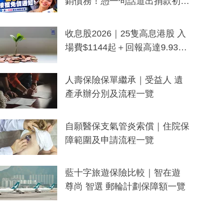
銷債務！憑一句話道出捐款初
衷：加州26萬人接獲免債通知、
一度被誤當詐騙手段
收息股2026｜25隻高息港股 入
場費$1144起＋回報高達9.93
厘！持續更新
人壽保險保單繼承｜受益人 遺
產承辦分別及流程一覽
自願醫保支氣管炎索償｜住院保
障範圍及申請流程一覽
藍十字旅遊保險比較｜智在遊
尊尚 智選 郵輪計劃保障額一覽