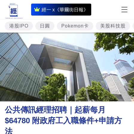
即
經一 x《華爾街日報》
時
財
港股IPO
日圓
Pokemon卡
美股科技股
經
專
題
投
資
樓
市
理
公共傳訊經理招聘｜起薪每月
財
$64780 附政府工入職條件+申請方
商
法
業