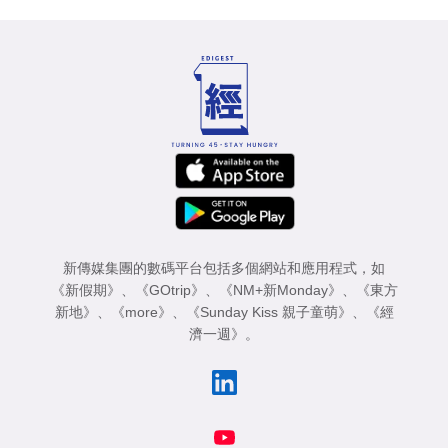
新傳媒集團的數碼平台包括多個網站和應用程式，如
《新假期》
、
《GOtrip》
、
《NM+新Monday》
、
《東方
新地》
、
《more》
、
《Sunday Kiss 親子童萌》
、
《經
濟一週》
。