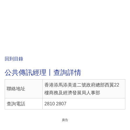
回到目錄
公共傳訊經理丨查詢詳情
香港添⾺添美道⼆號政府總部⻄翼22
聯絡地址
樓商務及經濟發展局⼈事部
查詢電話
2810 2807
廣告