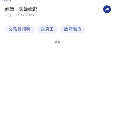
科
經濟一週編輯部
技
Jul 17 2025
筍工
職
公務員招聘
政府工
政府職位
場
生
廣告
活
時
事
專
欄
訂
閱
專
區