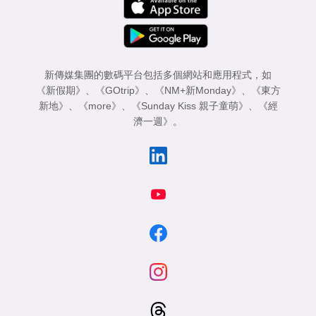
新傳媒集團的數碼平台包括多個網站和應用程式，如
《新假期》
、
《GOtrip》
、
《NM+新Monday》
、
《東方
新地》
、
《more》
、
《Sunday Kiss 親子童萌》
、
《經
濟一週》
。