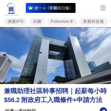
即
經一 x《華爾街日報》
時
財
港股IPO
日圓
Pokemon卡
美股科技股
經
專
題
投
資
樓
市
理
兼職助理社區幹事招聘｜起薪每小時
財
$56.2 附政府工入職條件+申請方法
商
業