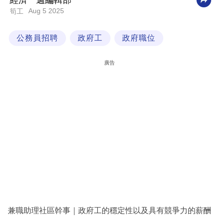
經濟一週編輯部
Aug 5 2025
筍工
科
技
公務員招聘
政府工
政府職位
職
場
廣告
生
活
時
事
專
欄
訂
閱
專
兼職助理社區幹事｜政府工的穩定性以及具有競爭力的薪酬
區