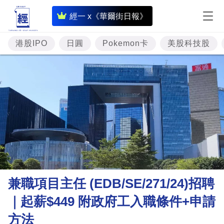
即
經一 x《華爾街日報》
時
財
港股IPO
日圓
Pokemon卡
美股科技股
經
專
題
投
資
樓
市
理
兼職項目主任 (EDB/SE/271/24)招聘
財
｜起薪$449 附政府工入職條件+申請
商
方法
業