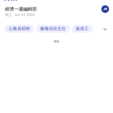
科
經濟一週編輯部
技
Jun 21 2024
筍工
職
公務員招聘
兼職項目主任
政府工
場
政府職位
生
廣告
活
時
事
專
欄
訂
閱
專
區