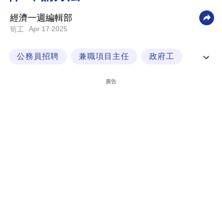
科
經濟一週編輯部
技
Apr 17 2025
筍工
職
公務員招聘
兼職項目主任
政府工
場
政府職位
生
廣告
活
時
事
專
欄
訂
閱
專
區