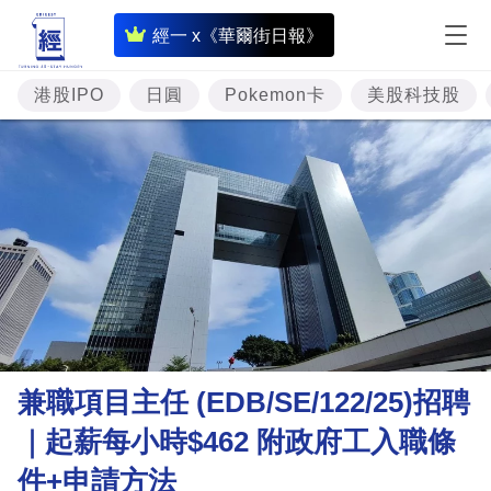
即
經一 x《華爾街日報》
時
財
港股IPO
日圓
Pokemon卡
美股科技股
經
專
題
投
資
樓
市
理
兼職項目主任 (EDB/SE/122/25)招聘
財
｜起薪每小時$462 附政府工入職條
商
件+申請方法
業