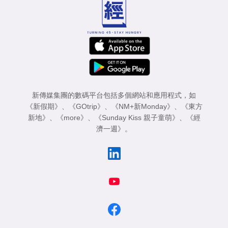
新傳媒集團的數碼平台包括多個網站和應用程式，如
《新假期》
、
《GOtrip》
、
《NM+新Monday》
、
《東方
新地》
、
《more》
、
《Sunday Kiss 親子童萌》
、
《經
濟一週》
。