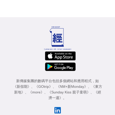
新傳媒集團的數碼平台包括多個網站和應用程式，如
《新假期》
、
《GOtrip》
、
《NM+新Monday》
、
《東方
新地》
、
《more》
、
《Sunday Kiss 親子童萌》
、
《經
濟一週》
。