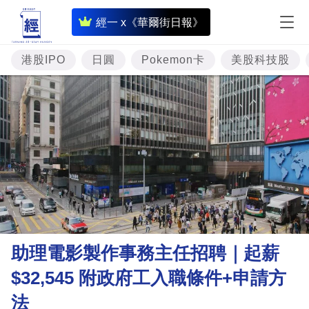
即
經一 x《華爾街日報》
時
財
港股IPO
日圓
Pokemon卡
美股科技股
經
專
題
投
資
樓
市
理
助理電影製作事務主任招聘｜起薪
財
$32,545 附政府工入職條件+申請方
商
法
業