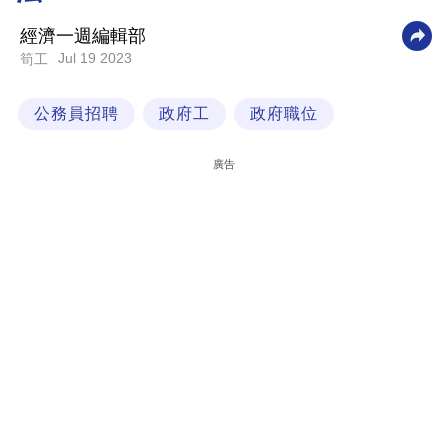
科
經濟一週編輯部
技
Jul 19 2023
筍工
職
公務員招聘
政府工
政府職位
場
生
廣告
活
時
事
專
欄
訂
閱
專
區