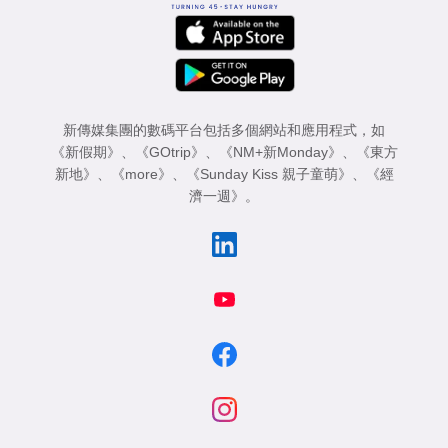
新傳媒集團的數碼平台包括多個網站和應用程式，如
《新假期》
、
《GOtrip》
、
《NM+新Monday》
、
《東方
新地》
、
《more》
、
《Sunday Kiss 親子童萌》
、
《經
濟一週》
。