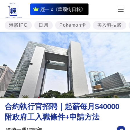
即
經一 x《華爾街日報》
時
財
港股IPO
日圓
Pokemon卡
美股科技股
經
專
題
投
資
樓
市
理
合約執行官招聘｜起薪每月$40000
財
附政府工入職條件+申請方法
商
業