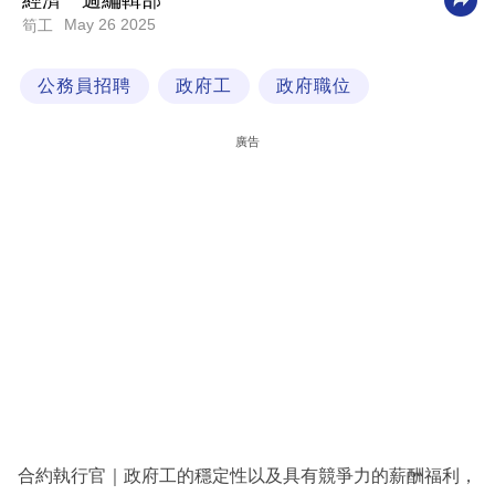
經濟一週編輯部
May 26 2025
筍工
科
技
公務員招聘
政府工
政府職位
職
場
廣告
生
活
時
事
專
欄
訂
閱
專
合約執行官｜政府工的穩定性以及具有競爭力的薪酬福利，
區