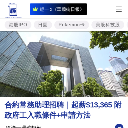
即
經一 x《華爾街日報》
時
財
港股IPO
日圓
Pokemon卡
美股科技股
經
專
題
投
資
樓
市
理
合約常務助理招聘｜起薪$13,365 附
財
政府工入職條件+申請方法
商
業