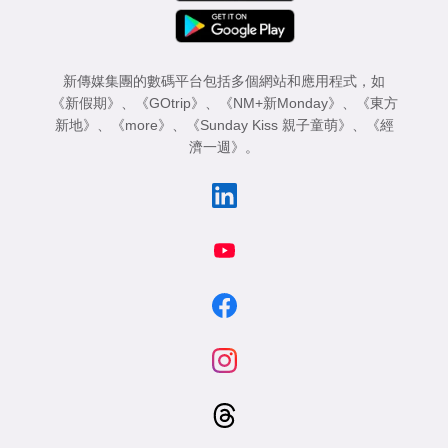
新傳媒集團的數碼平台包括多個網站和應用程式，如
《新假期》
、
《GOtrip》
、
《NM+新Monday》
、
《東方
新地》
、
《more》
、
《Sunday Kiss 親子童萌》
、
《經
濟一週》
。