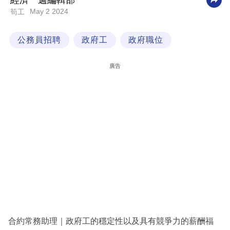
經濟一週編輯部
May 2 2024
筍工
科
技
公務員招聘
政府工
政府職位
職
場
廣告
生
活
時
事
專
欄
訂
閱
專
合約常務助理｜政府工的穩定性以及具有競爭力的薪酬福
區