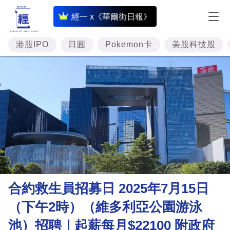
即
經一 x《華爾街日報》
時
財
港股IPO
日圓
Pokemon卡
美股科技股
經
專
題
投
資
樓
市
理
合約救生員招募日 2025年7月15日
財
（下午2時）（維多利亞公園游泳
商
池）招聘｜起薪每月$22100 附政府
業