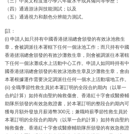
（三）中英文程度達小學六年級水平或具備同等學歷；
（四）通過游泳與技能測試；以及
（五）通過視力和顏色分辨能力測試。
[註：
(i) 申請人如只持有中國香港拯溺總會頒發的有效泳池救生
章，會被調派往本署轄下任何一個泳池工作；而只持有中國
香港拯溺總會頒發的有效沙灘救生章，則會被調派往本署轄
下任何一個泳灘或水上活動中心工作。申請人如同時持有中
國香港拯溺總會頒發的有效泳池救生章及沙灘救生章，會由
本署根據運作需要決定調派往任何一個水上活動場地工作。
(ii) 全職季節性救生員於本署訂明的全段合約期內（以單一
合約計算）如持有由聖約翰救傷會、香港紅十字會或醫療輔
助隊所頒發的有效急救證書，於本署訂明的整段合約期內可
獲每月額外發放月薪港幣300元；兼職時薪季節性救生員於
本署訂明的全段合約期內（以單一合約計算）如持有由聖約
翰救傷會、香港紅十字會或醫療輔助隊所頒發的有效急救證