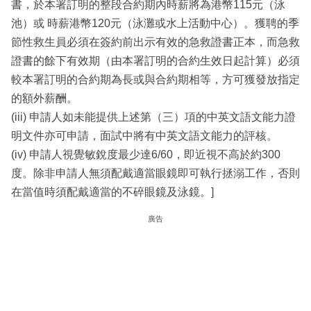
書，於本署訂明的整段合約期內時薪將為港幣115元（泳
池）或 時薪港幣120元（泳灘或水上活動中心）。獲聘的季
節性救生員必須在簽約前出示有效的急救證書正本，而急救
證書的餘下有效期（由本署訂明的合約生效日起計算）必須
較本署訂明的合約期為長或與合約期相等，方可獲發放指定
的額外薪酬。
(iii) 申請人如未能提供上述第（三）項的中英文語文能力證
明文件亦可申請，面試中將有中英文語文能力的評核。
(iv) 申請人視覺敏銳度最少達6/60，即近視不高於約300
度。除非申請人無須配戴適當眼鏡即可執行拯溺工作，否則
在當值時須配戴適當的不碎眼鏡及泳鏡。]
廣告