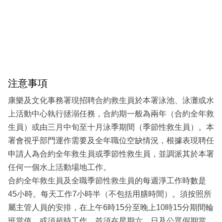
注意事項
康樂及文化事務署現招聘合約救生員於本署泳池、泳灘或水
上活動中心執行拯溺任務，合約期一般為兩年（合約全年救
生員）或由三月中旬至十月泳季期間（季節性救生員）。本
署會視乎部門運作需要及全年職位空缺情況，根據表現聘任
申請人為合約全年救生員或季節性救生員，並調派其於本署
任何一個水上活動場地工作。
合約全年救生員及全職季節性救生員的每週淨工作時數是
45小時。每天工作7小時半（不包括用膳時間）。須按照所
屬主管人員的安排，在上午6時15分至晚上10時15分期間輪
班當值，或須超時工作，並須在星期六、日及公眾假期當