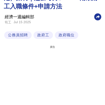
工入職條件+申請方法
科
技
經濟一週編輯部
職
Jul 15 2025
筍工
場
公務員招聘
政府工
政府職位
生
活
廣告
時
事
專
欄
訂
閱
專
區