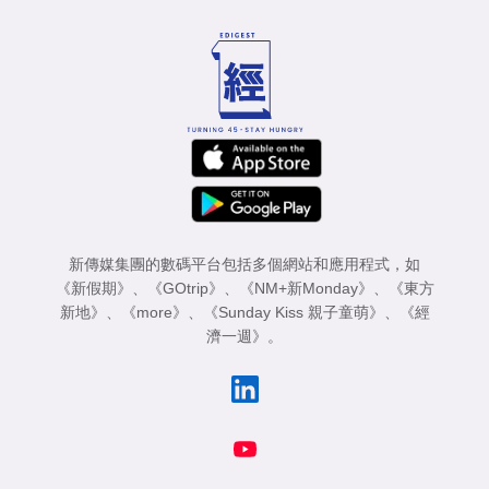
新傳媒集團的數碼平台包括多個網站和應用程式，如
《新假期》
、
《GOtrip》
、
《NM+新Monday》
、
《東方
新地》
、
《more》
、
《Sunday Kiss 親子童萌》
、
《經
濟一週》
。