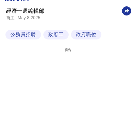
科
經濟一週編輯部
技
May 8 2025
筍工
職
公務員招聘
政府工
政府職位
場
生
廣告
活
時
事
專
欄
訂
閱
專
區