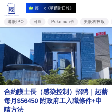
即
經一 x《華爾街日報》
時
財
港股IPO
日圓
Pokemon卡
美股科技股
經
專
題
投
資
樓
市
理
合約護士長（感染控制）招聘｜起薪
財
每月$56450 附政府工入職條件+申
商
請方法
業