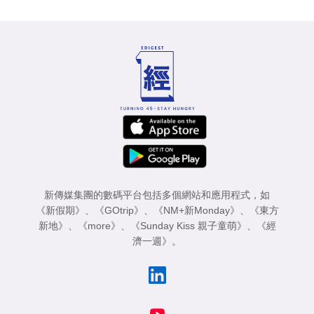
新傳媒集團的數碼平台包括多個網站和應用程式，如
《新假期》
、
《GOtrip》
、
《NM+新Monday》
、
《東方
新地》
、
《more》
、
《Sunday Kiss 親子童萌》
、
《經
濟一週》
。