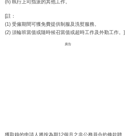
(h) 執行上司指派的其他工作。
[註：
(1) 受僱期間可獲免費提供制服及洗熨服務。
(2) 須輪班當值或隨時候召當值或超時工作及外勤工作。]
廣告
獲取錄的申請人將按為期12個月之非公務員合約條款聘