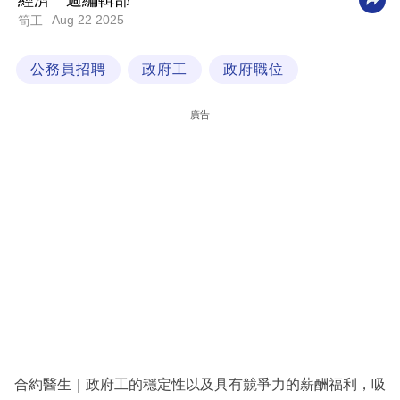
經濟一週編輯部
Aug 22 2025
筍工
科
技
公務員招聘
政府工
政府職位
職
場
廣告
生
活
時
事
專
欄
訂
閱
專
合約醫生｜政府工的穩定性以及具有競爭力的薪酬福利，吸
區