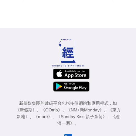
新傳媒集團的數碼平台包括多個網站和應用程式，如
《新假期》
、
《GOtrip》
、
《NM+新Monday》
、
《東方
新地》
、
《more》
、
《Sunday Kiss 親子童萌》
、
《經
濟一週》
。