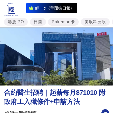
即
經一 x《華爾街日報》
時
財
港股IPO
日圓
Pokemon卡
美股科技股
經
專
題
投
資
樓
市
理
合約醫生招聘｜起薪每月$71010 附
財
政府工入職條件+申請方法
商
業