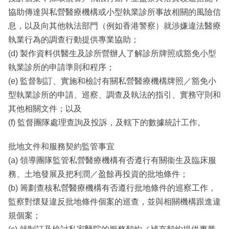
協助傳達與私營醫療機構或小型執業診所事故相關的風險信
息，以及向其他執法部門（例如香港警察）就涉嫌違法醫療
執業行為的調查行動提供專業協助；
(d) 製作資料供醫生及診所營辦人了解診所牌照或豁免小型
執業診所的申請準則和程序；
(e) 監督制訂、實施和檢討有關私營醫療機構牌照／豁免小
型執業診所的申請、巡察、調查及執法的指引、實務守則和
其他相關文件；以及
(f) 監督團隊處理查詢及投訴，及轄下的數據統計工作。
批地文件和服務契約監管事宜
(a) 領導團隊監管私營醫療機構有否遵行有關衞生及臨床服
務、土地發展及把利潤／盈餘再投資的批地條件；
(b) 籌劃查核私營醫療機構有否遵行批地條件的巡察工作，
監察對懷疑違反批地條件個案的巡查，並與相關機構跟進違
規個案；