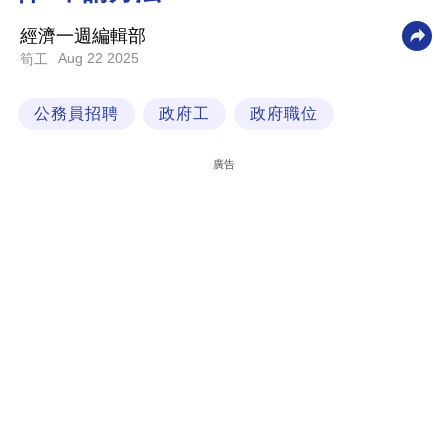
科
經濟一週編輯部
技
Aug 22 2025
筍工
職
公務員招聘
政府工
政府職位
場
生
廣告
活
時
事
專
欄
訂
閱
專
區