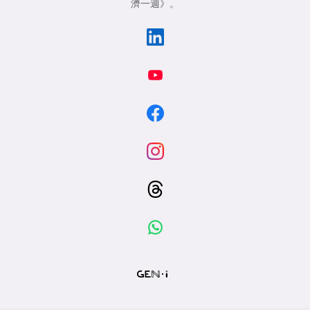
濟一週》
。