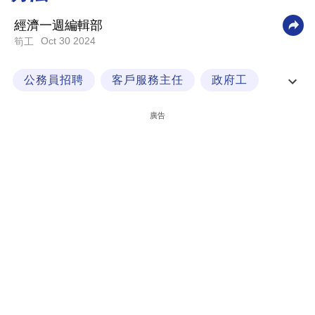
科
經濟一週編輯部
技
Oct 30 2024
筍工
職
公務員招聘
客戶服務主任
政府工
場
政府職位
生
廣告
活
時
事
專
欄
訂
閱
專
區