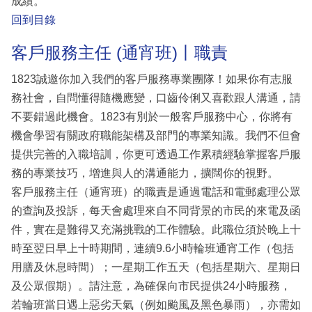
成績。
回到目錄
客戶服務主任 (通宵班)丨職責
1823誠邀你加入我們的客戶服務專業團隊！如果你有志服
務社會，自問懂得隨機應變，口齒伶俐又喜歡跟人溝通，請
不要錯過此機會。1823有別於一般客戶服務中心，你將有
機會學習有關政府職能架構及部門的專業知識。我們不但會
提供完善的入職培訓，你更可透過工作累積經驗掌握客戶服
務的專業技巧，增進與人的溝通能力，擴闊你的視野。
客戶服務主任（通宵班）的職責是通過電話和電郵處理公眾
的查詢及投訴，每天會處理來自不同背景的市民的來電及函
件，實在是難得又充滿挑戰的工作體驗。此職位須於晚上十
時至翌日早上十時期間，連續9.6小時輪班通宵工作（包括
用膳及休息時間）；一星期工作五天（包括星期六、星期日
及公眾假期）。請注意，為確保向市民提供24小時服務，
若輪班當日遇上惡劣天氣（例如颱風及黑色暴雨），亦需如