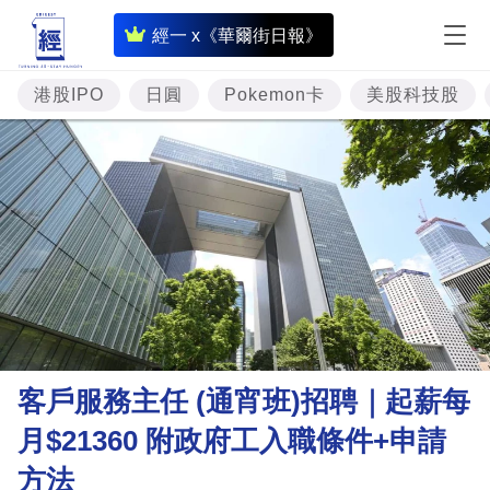
即
經一 x《華爾街日報》
時
財
港股IPO
日圓
Pokemon卡
美股科技股
經
專
題
投
資
樓
市
理
客戶服務主任 (通宵班)招聘｜起薪每
財
月$21360 附政府工入職條件+申請
商
方法
業