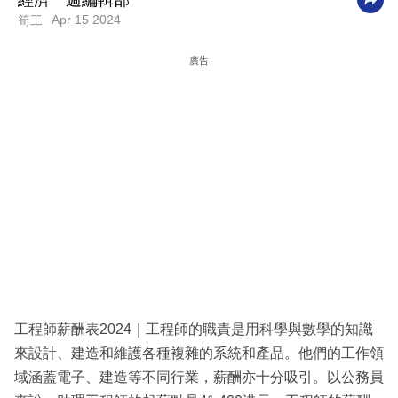
經濟一週編輯部
Apr 15 2024
筍工
科
技
廣告
職
場
生
活
時
事
專
欄
訂
工程師薪酬表2024｜工程師的職責是用科學與數學的知識
閱
來設計、建造和維護各種複雜的系統和產品。他們的工作領
專
域涵蓋電子、建造等不同行業，薪酬亦十分吸引。以公務員
區