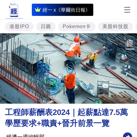
即
經一 x《華爾街日報》
時
財
港股IPO
日圓
Pokemon卡
美股科技股
經
專
題
投
資
樓
市
理
工程師薪酬表2024｜起薪點達7.5萬
財
學歷要求+職責+晉升前景一覽
商
業