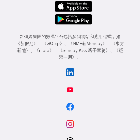
新傳媒集團的數碼平台包括多個網站和應用程式，如
《新假期》
、
《GOtrip》
、
《NM+新Monday》
、
《東方
新地》
、
《more》
、
《Sunday Kiss 親子童萌》
、
《經
濟一週》
。