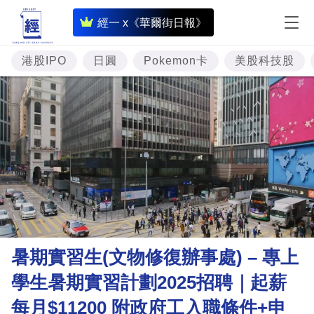
即
經一 x《華爾街日報》
時
財
港股IPO
日圓
Pokemon卡
美股科技股
經
專
題
投
資
樓
市
理
暑期實習生(文物修復辦事處) – 專上
財
學生暑期實習計劃2025招聘｜起薪
商
每月$11200 附政府工入職條件+申
業