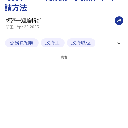
請方法
科
技
經濟一週編輯部
職
Apr 22 2025
筍工
場
公務員招聘
政府工
政府職位
生
活
暑期實習生 - 專上
廣告
時
事
專
欄
訂
閱
專
區