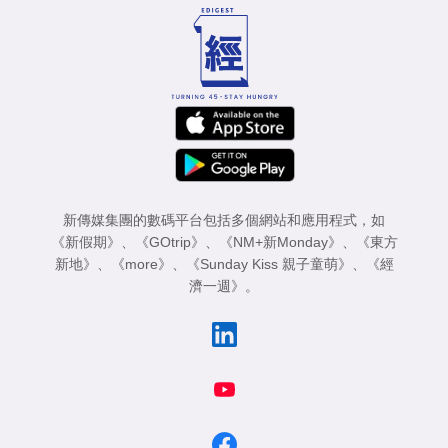
新傳媒集團的數碼平台包括多個網站和應用程式，如
《新假期》
、
《GOtrip》
、
《NM+新Monday》
、
《東方
新地》
、
《more》
、
《Sunday Kiss 親子童萌》
、
《經
濟一週》
。