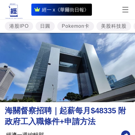
即
經一 x《華爾街日報》
時
財
港股IPO
日圓
Pokemon卡
美股科技股
經
專
題
投
資
樓
市
理
海關督察招聘｜起薪每月$48335 附
財
政府工入職條件+申請方法
商
業