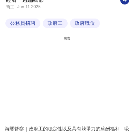
經濟一週編輯部
Jun 11 2025
筍工
科
技
公務員招聘
政府工
政府職位
職
場
廣告
生
活
時
事
專
欄
訂
閱
專
海關督察｜政府工的穩定性以及具有競爭力的薪酬福利，吸
區