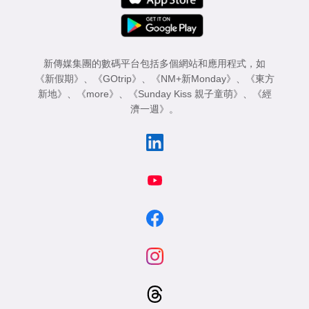
新傳媒集團的數碼平台包括多個網站和應用程式，如
《新假期》
、
《GOtrip》
、
《NM+新Monday》
、
《東方
新地》
、
《more》
、
《Sunday Kiss 親子童萌》
、
《經
濟一週》
。