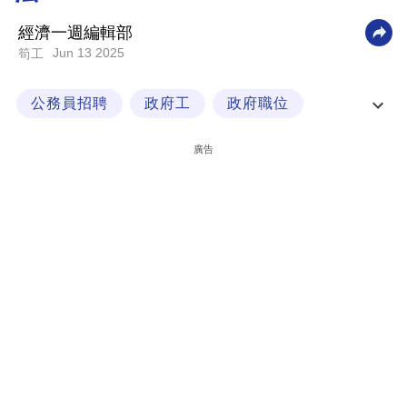
科
經濟一週編輯部
技
Jun 13 2025
筍工
職
公務員招聘
政府工
政府職位
場
測量主任
生
廣告
活
時
事
專
欄
訂
閱
專
區