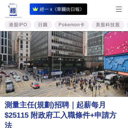
即
經一 x《華爾街日報》
時
財
港股IPO
日圓
Pokemon卡
美股科技股
經
專
題
投
資
樓
市
理
測量主任(規劃)招聘｜起薪每月
財
$25115 附政府工入職條件+申請方
商
法
業