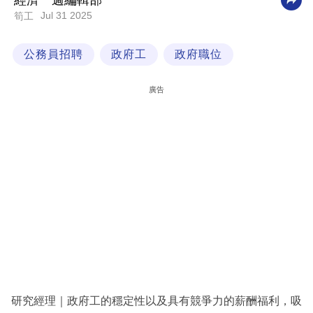
經濟一週編輯部
Jul 31 2025
筍工
科
技
公務員招聘
政府工
政府職位
職
場
廣告
生
活
時
事
專
欄
訂
閱
專
研究經理｜政府工的穩定性以及具有競爭力的薪酬福利，吸
區