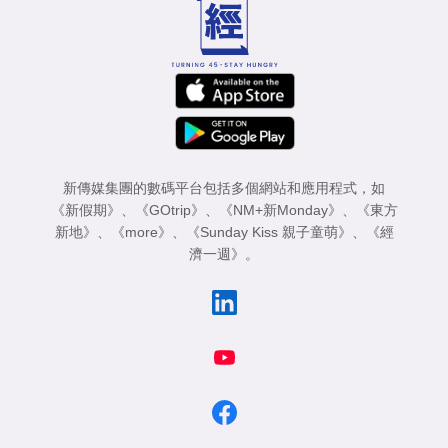
新傳媒集團的數碼平台包括多個網站和應用程式，如
《新假期》
、
《GOtrip》
、
《NM+新Monday》
、
《東方
新地》
、
《more》
、
《Sunday Kiss 親子童萌》
、
《經
濟一週》
。