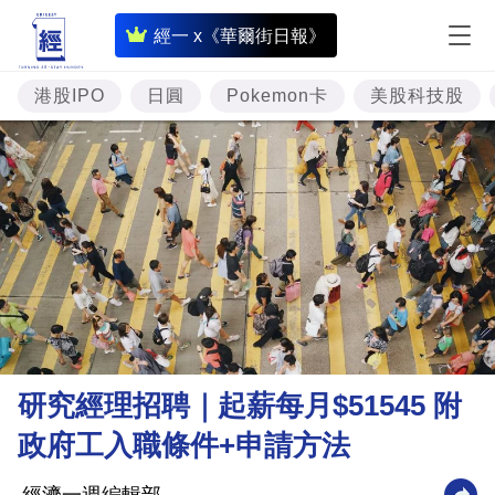
即
經一 x《華爾街日報》
時
財
港股IPO
日圓
Pokemon卡
美股科技股
經
專
題
投
資
樓
市
理
研究經理招聘｜起薪每月$51545 附
財
政府工入職條件+申請方法
商
業