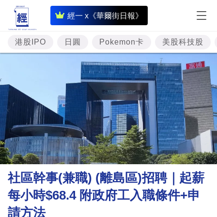
即
經一 x《華爾街日報》
時
財
港股IPO
日圓
Pokemon卡
美股科技股
經
專
題
投
資
樓
市
理
社區幹事(兼職) (離島區)招聘｜起薪
財
每小時$68.4 附政府工入職條件+申
商
請方法
業