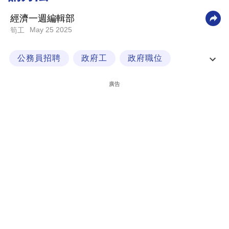
科
經濟一週編輯部
技
May 25 2025
筍工
職
公務員招聘
政府工
政府職位
場
社區幹事
生
廣告
活
時
事
專
欄
訂
閱
專
區