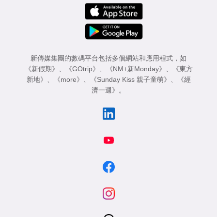
新傳媒集團的數碼平台包括多個網站和應用程式，如
《新假期》
、
《GOtrip》
、
《NM+新Monday》
、
《東方
新地》
、
《more》
、
《Sunday Kiss 親子童萌》
、
《經
濟一週》
。